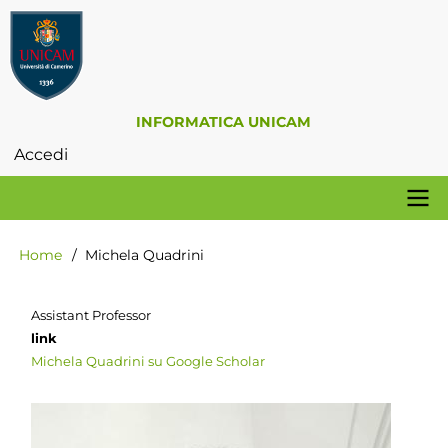
Salta
al
contenuto
principale
INFORMATICA UNICAM
Accedi
Menu
profilo
utente
Navigazione
Home
Michela Quadrini
Briciole
principale
di
pane
Assistant Professor
link
Michela Quadrini su Google Scholar