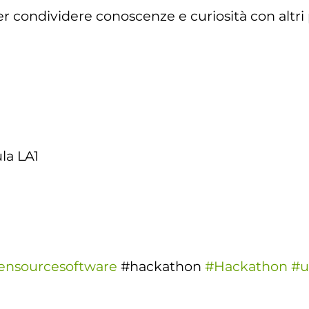
r condividere conoscenze e curiosità con altr
la LA1
ensourcesoftware
#hackathon
#Hackathon
#u