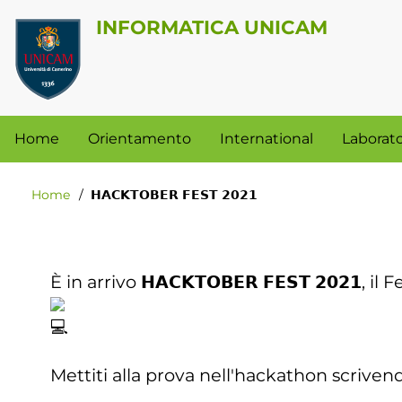
Salta
INFORMATICA UNICAM
al
Menu
contenuto
profilo
principale
utente
Navigazione
Home
Orientamento
International
Laborato
principale
Home
𝗛𝗔𝗖𝗞𝗧𝗢𝗕𝗘𝗥 𝗙𝗘𝗦𝗧 𝟮𝟬𝟮𝟭
Briciole
di
pane
È in arrivo 𝗛𝗔𝗖𝗞𝗧𝗢𝗕𝗘𝗥 𝗙𝗘𝗦𝗧 𝟮𝟬𝟮𝟭, 
Mettiti alla prova nell'hackathon scriven