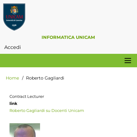
Salta
al
contenuto
principale
INFORMATICA UNICAM
Accedi
Menu
profilo
utente
Navigazione
Home
Roberto Gagliardi
Briciole
principale
di
pane
Contract Lecturer
link
Roberto Gagliardi su Docenti Unicam