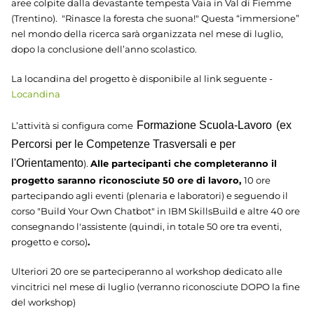
aree colpite dalla devastante tempesta Vaia in Val di Fiemme
(Trentino). "Rinasce la foresta che suona!" Questa “immersione”
nel mondo della ricerca sarà organizzata nel mese di luglio,
dopo la conclusione dell’anno scolastico.
La locandina del progetto è disponibile al link seguente -
Locandina
Formazione Scuola-Lavoro
(ex
L’attività si configura come
Percorsi per le Competenze Trasversali e per
l'Orientamento
).
Alle partecipanti che completeranno il
progetto saranno riconosciute 50 ore di lavoro,
10 ore
partecipando agli eventi (plenaria e laboratori) e seguendo il
corso "Build Your Own Chatbot" in IBM SkillsBuild e altre 40 ore
consegnando l'assistente (quindi, in totale 50 ore tra eventi,
progetto e corso)
.
Ulteriori 20 ore se parteciperanno al workshop dedicato alle
vincitrici nel mese di luglio (verranno riconosciute DOPO la fine
del workshop)