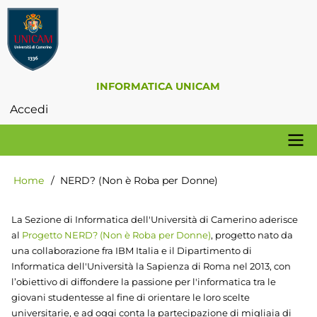
Salta
al
contenuto
principale
INFORMATICA UNICAM
Accedi
Menu
profilo
utente
Navigazione
Home
NERD? (Non è Roba per Donne)
Briciole
principale
di
pane
La Sezione di Informatica dell'Università di Camerino aderisce
al
Progetto NERD? (Non è Roba per Donne)
, progetto nato da
una collaborazione fra IBM Italia e il Dipartimento di
Informatica dell'Università la Sapienza di Roma nel 2013, con
l’obiettivo di diffondere la passione per l'informatica tra le
giovani studentesse al fine di orientare le loro scelte
universitarie, e ad oggi conta la partecipazione di migliaia di