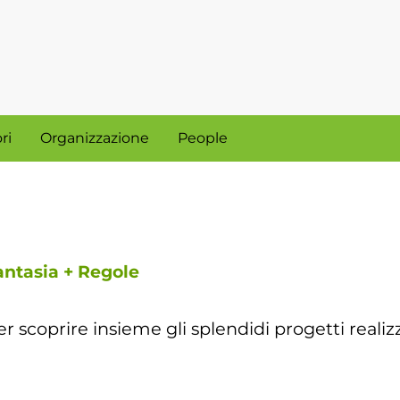
ri
Organizzazione
People
antasia + Regole
r scoprire insieme gli splendidi progetti realiz