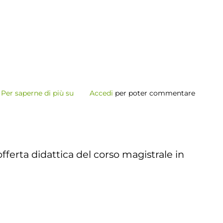
Per saperne di più su
Primi
Accedi
per poter commentare
in
italia
per
il
fferta didattica del corso magistrale in
CENSIS!