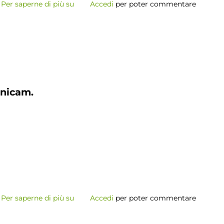
Per saperne di più su
Premiazione
Accedi
per poter commentare
Contest
2023
Unicam.
Per saperne di più su
Porte
Accedi
per poter commentare
Aperte
in