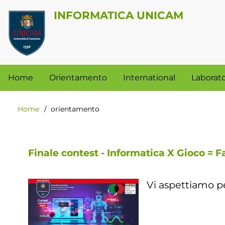
Salta
INFORMATICA UNICAM
al
Menu
contenuto
profilo
principale
utente
Navigazione
Home
Orientamento
International
Laborato
principale
Home
orientamento
Briciole
di
pane
Finale contest - Informatica X Gioco = F
Vi aspettiamo pe