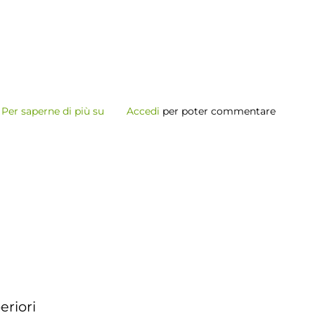
Per saperne di più su
Open
Accedi
per poter commentare
Day
Lauree
Magistrali
2026
eriori