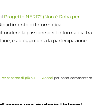
Unicam
al
Progetto NERD? (Non è Roba per
l Dipartimento di Informatica
iffondere la passione per l'informatica tra
itarie, e ad oggi conta la partecipazione
Per saperne di più su
NERD?
Accedi
per poter commentare
(Non
è
Roba
per
a di essere uno studente Unicam!