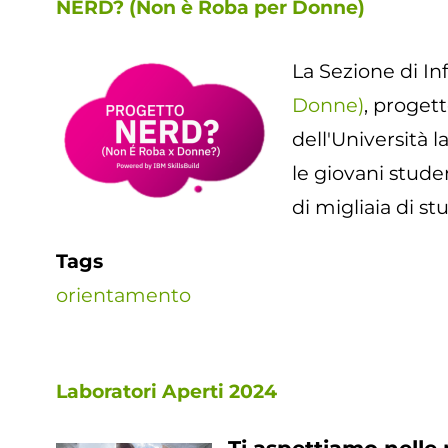
NERD? (Non è Roba per Donne)
La Sezione di In
Donne)
, proget
dell'Università l
le giovani studen
di migliaia di st
Tags
orientamento
Laboratori Aperti 2024
Ti aspettiamo nelle 