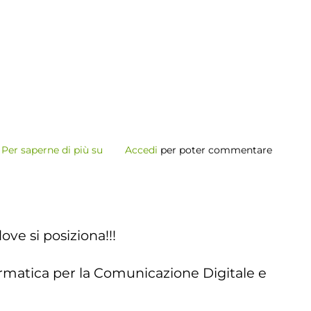
Per saperne di più su
Finale
Accedi
per poter commentare
contest
-
Informatica
X
ve si posiziona!!!
Gioco
=
formatica per la Comunicazione Digitale e
Fantasia
+
Regole