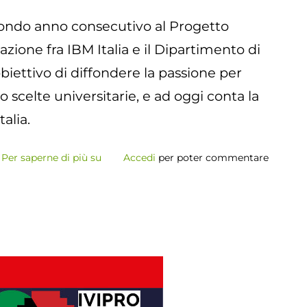
Design
econdo anno consecutivo al Progetto
ione fra IBM Italia e il Dipartimento di
biettivo di diffondere la passione per
ro scelte universitarie, e ad oggi conta la
alia.
Per saperne di più su
NERD?
Accedi
per poter commentare
(Non
è
Roba
per
Donne)