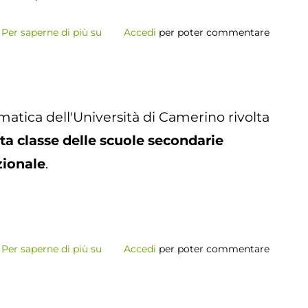
Per saperne di più su
Porte
Accedi
per poter commentare
Aperte
in
Unicam
Estate
matica dell'Università di Camerino rivolta
rta classe delle scuole secondarie
zionale
.
Per saperne di più su
Scuola
Accedi
per poter commentare
Estiva
su
Game