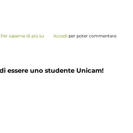
Per saperne di più su
NERD?
Accedi
per poter commentare
(Non
è
Roba
per
a di essere uno studente Unicam!
Donne)