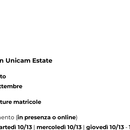
in Unicam Estate
sto
ettembre
ture matricole
mento (
in presenza o online
)
rtedì 10/13
|
mercoledì 10/13
|
giovedì 10/13
-