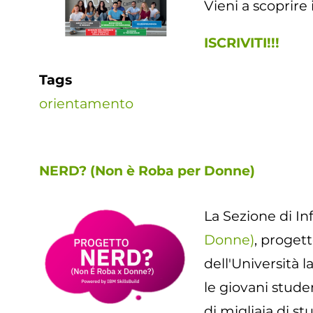
Vieni a scoprire 
ISCRIVITI!!!
Tags
orientamento
NERD? (Non è Roba per Donne)
La Sezione di In
Donne)
, proget
dell'Università l
le giovani studen
di migliaia di st