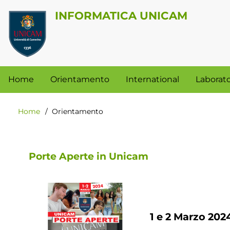
Salta
INFORMATICA UNICAM
al
Menu
contenuto
profilo
principale
utente
Navigazione
Home
Orientamento
International
Laborato
principale
Home
Orientamento
Briciole
di
pane
Porte Aperte in Unicam
1 e 2 Marzo 202